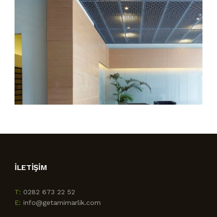
İLETIŞIM
T:
0282 673 22 52
E:
info@getamimarlik.com