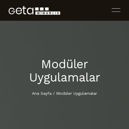
Modüler
ANA SAYFA
Uygulamalar
ENDÜSTRI YAPILARI
HAKKIMIZDA
Ana Sayfa
/
Modüler Uygulamalar
BINA VE İÇ MEKAN UYGULAMALARI
FAALİYET ALANLARIMIZ
TASARIM & PROJE
PROJE VE UYGULAMALAR