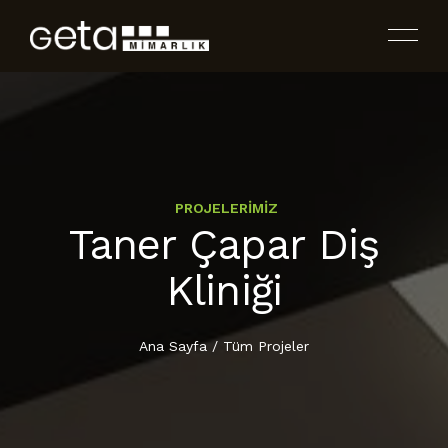
PROJELERİMİZ
Taner Çapar Diş
ANA SAYFA
ENDÜSTRI YAPILARI
Kliniği
HAKKIMIZDA
BINA VE İÇ MEKAN UYGULAMALARI
Ana Sayfa
/
Tüm Projeler
FAALİYET ALANLARIMIZ
TASARIM & PROJE
PROJE VE UYGULAMALAR